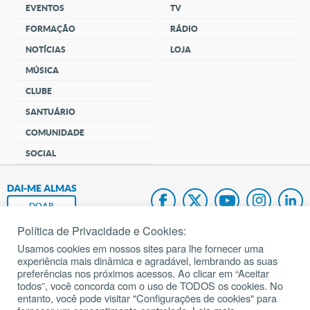
EVENTOS
TV
FORMAÇÃO
RÁDIO
NOTÍCIAS
LOJA
MÚSICA
CLUBE
SANTUÁRIO
COMUNIDADE
SOCIAL
DAI-ME ALMAS
DOAR
Política de Privacidade e Cookies:
Fundação João Paulo II
Usamos cookies em nossos sites para lhe fornecer uma
experiência mais dinâmica e agradável, lembrando as suas
Pedido de Oração
preferências nos próximos acessos. Ao clicar em “Aceitar
todos”, você concorda com o uso de TODOS os cookies. No
Mapa do site
entanto, você pode visitar "Configurações de cookies" para