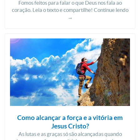
Fomos feitos para falar o que Deus nos fala ao
coração. Leia o texto e compartilhe! Continue lendo
→
Como alcançar a força e a vitória em
Jesus Cristo?
As lutas e as graças só são alcançadas quando