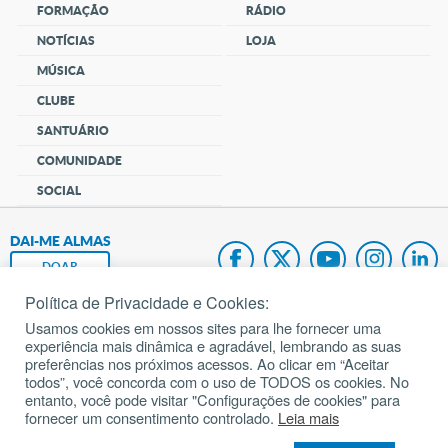
FORMAÇÃO
RÁDIO
NOTÍCIAS
LOJA
MÚSICA
CLUBE
SANTUÁRIO
COMUNIDADE
SOCIAL
DAI-ME ALMAS
DOAR
Política de Privacidade e Cookies:
Fundação João Paulo II
Usamos cookies em nossos sites para lhe fornecer uma
experiência mais dinâmica e agradável, lembrando as suas
Pedido de Oração
preferências nos próximos acessos. Ao clicar em “Aceitar
todos”, você concorda com o uso de TODOS os cookies. No
Mapa do site
entanto, você pode visitar "Configurações de cookies" para
fornecer um consentimento controlado.
Leia mais
Internacional