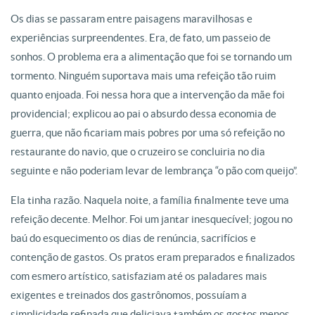
Os dias se passaram entre paisagens maravilhosas e
experiências surpreendentes. Era, de fato, um passeio de
sonhos. O problema era a alimentação que foi se tornando um
tormento. Ninguém suportava mais uma refeição tão ruim
quanto enjoada. Foi nessa hora que a intervenção da mãe foi
providencial; explicou ao pai o absurdo dessa economia de
guerra, que não ficariam mais pobres por uma só refeição no
restaurante do navio, que o cruzeiro se concluiria no dia
seguinte e não poderiam levar de lembrança “o pão com queijo”.
Ela tinha razão. Naquela noite, a família finalmente teve uma
refeição decente. Melhor. Foi um jantar inesquecível; jogou no
baú do esquecimento os dias de renúncia, sacrifícios e
contenção de gastos. Os pratos eram preparados e finalizados
com esmero artístico, satisfaziam até os paladares mais
exigentes e treinados dos gastrônomos, possuíam a
simplicidade refinada que deliciava também os gostos menos