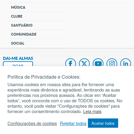
MÚSICA
CLUBE
SANTUÁRIO
COMUNIDADE
SOCIAL
DAI-ME ALMAS
DOAR
Política de Privacidade e Cookies:
Fundação João Paulo II
Usamos cookies em nossos sites para lhe fornecer uma
experiência mais dinâmica e agradável, lembrando as suas
Pedido de Oração
preferências nos próximos acessos. Ao clicar em “Aceitar
todos”, você concorda com o uso de TODOS os cookies. No
Mapa do site
entanto, você pode visitar "Configurações de cookies" para
fornecer um consentimento controlado.
Leia mais
Internacional
Configurações de cookies
Rejeitar todos
Aceitar todos
© 2002 – 2026
Todos os direitos reservados.
cancaonova.com