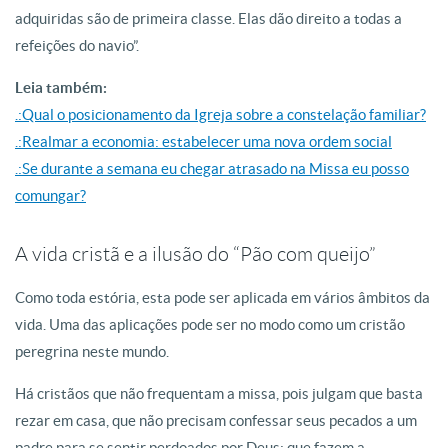
adquiridas são de primeira classe. Elas dão direito a todas a
refeições do navio”.
Leia também:
.:Qual o posicionamento da Igreja sobre a constelação familiar?
.:Realmar a economia: estabelecer uma nova ordem social
.:Se durante a semana eu chegar atrasado na Missa eu posso
comungar?
A vida cristã e a ilusão do “Pão com queijo”
Como toda estória, esta pode ser aplicada em vários âmbitos da
vida. Uma das aplicações pode ser no modo como um cristão
peregrina neste mundo.
Há cristãos que não frequentam a missa, pois julgam que basta
rezar em casa, que não precisam confessar seus pecados a um
padre para se sentir perdoados por Deus; que fazem a