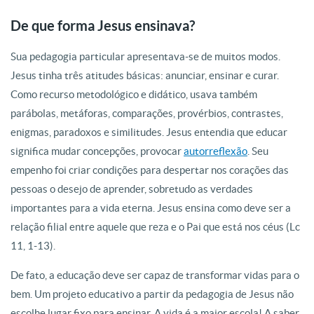
De que forma Jesus ensinava?
Sua pedagogia particular apresentava-se de muitos modos.
Jesus tinha três atitudes básicas: anunciar, ensinar e curar.
Como recurso metodológico e didático, usava também
parábolas, metáforas, comparações, provérbios, contrastes,
enigmas, paradoxos e similitudes. Jesus entendia que educar
significa mudar concepções, provocar
autorreflexão
. Seu
empenho foi criar condições para despertar nos corações das
pessoas o desejo de aprender, sobretudo as verdades
importantes para a vida eterna. Jesus ensina como deve ser a
relação filial entre aquele que reza e o Pai que está nos céus (Lc
11, 1-13).
De fato, a educação deve ser capaz de transformar vidas para o
bem. Um projeto educativo a partir da pedagogia de Jesus não
escolhe lugar fixo para ensinar. A vida é a maior escola! A saber,