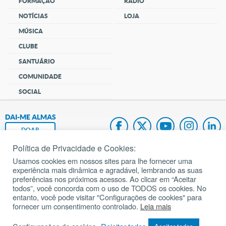
FORMAÇÃO
RÁDIO
NOTÍCIAS
LOJA
MÚSICA
CLUBE
SANTUÁRIO
COMUNIDADE
SOCIAL
DAI-ME ALMAS
DOAR
Política de Privacidade e Cookies:
Fundação João Paulo II
Usamos cookies em nossos sites para lhe fornecer uma
experiência mais dinâmica e agradável, lembrando as suas
Pedido de Oração
preferências nos próximos acessos. Ao clicar em “Aceitar
todos”, você concorda com o uso de TODOS os cookies. No
Mapa do site
entanto, você pode visitar "Configurações de cookies" para
fornecer um consentimento controlado.
Leia mais
Internacional