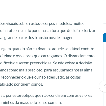
s visuais sobre rostos e corpos-modelos, muitos
, foi construído por uma cultura que decidiu priorizar
iva grande parte dos transtornos de imagem.
surgem quando não cultivamos aquele saudável contato
íntimo e os valores que carregamos. O distanciamento
ifíceis de serem preenchidas. Se não existe a decisão
gamos como mais precioso, para escutarmos nossa alma,
 reconhecer o que é ou não adequado, as coisas
habitado por quem somos.
ras, por estereótipos que não condizem com os valores
caminhos da massa, do senso comum.
Livro O Padre: A História De