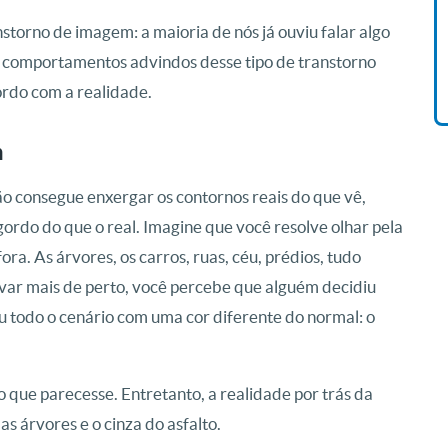
Vida De Jonas Abib
torno de imagem: a maioria de nós já ouviu falar algo
R$ 42,41
ais comportamentos advindos desse tipo de transtorno
rdo com a realidade.
m
o consegue enxergar os contornos reais do que vê,
ordo do que o real. Imagine que você resolve olhar pela
ora. As árvores, os carros, ruas, céu, prédios, tudo
ar mais de perto, você percebe que alguém decidiu
giu todo o cenário com uma cor diferente do normal: o
 que parecesse. Entretanto, a realidade por trás da
as árvores e o cinza do asfalto.