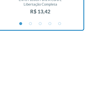
Libertação Completa
R$ 1
R$ 13,42