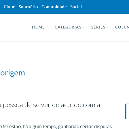
a
Clube
Santuário
Comunidade
Social
HOME
CATEGORIAS
SÉRIES
COLUN
 origem
 pessoa de se ver de acordo com a
o
ter
estão, há algum tempo, ganhando certas disputas