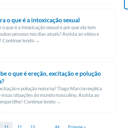
a o que é a intoxicação sexual
 o que é a intoxicação sexual e por que ela tem
uitas pessoas nos dias atuais? Assista ao vídeo e
! Continue lendo →
be o que é ereção, excitação e polução
a?
xcitação e polução noturna? Tiago Marcon explica
 essas situações do mundo masculino. Assista ao
ompartilhe! Continue lendo →
11
12
13
…
44
Próximo »