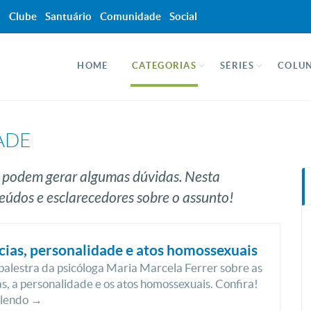
a
Clube
Santuário
Comunidade
Social
HOME
CATEGORIAS
SÉRIES
COLUN
ADE
e podem gerar algumas dúvidas. Nesta
eúdos e esclarecedores sobre o assunto!
ias, personalidade e atos homossexuais
 palestra da psicóloga Maria Marcela Ferrer sobre as
s, a personalidade e os atos homossexuais. Confira!
 lendo →