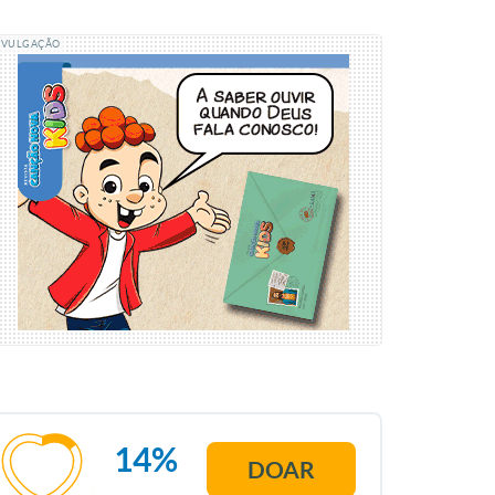
IVULGAÇÃO
14%
DOAR