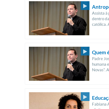
Antropo
Assista à
dentro da
católica.
Quem é
Padre Jo
humana e
Novas". A
Educaçã
Fabiana 