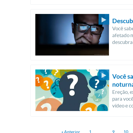
Descubr
Você sabe
afetado m
descubra
Você sa
noturn
Ereção, e
para você
vídeo e c
« Anterior
1
…
9
10