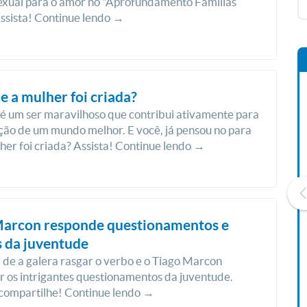
exual para o amor no "Aprofundamento Famílias
ssista! Continue lendo →
e a mulher foi criada?
é um ser maravilhoso que contribui ativamente para
ção de um mundo melhor. E você, já pensou no para
her foi criada? Assista! Continue lendo →
Marcon responde questionamentos e
 da juventude
Livro O Padre: A História De
a de a galera rasgar o verbo e o Tiago Marcon
Vida De Jonas Abib
r os intrigantes questionamentos da juventude.
R$ 42,41
 compartilhe! Continue lendo →