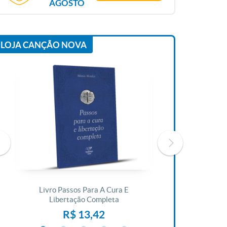
AGOSTO
LOJA CANÇÃO NOVA
Livro Passos Para A Cura E
Livro A Bíblia N
Libertação Completa
R$ 1
R$ 13,42