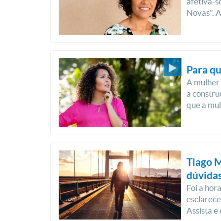
afetiva-s
Novas". A
Para qu
A mulher 
a constru
que a mul
Tiago 
dúvidas
Foi a hor
esclarece
Assista e