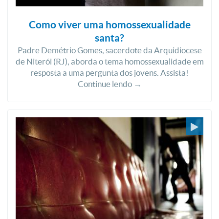
Como viver uma homossexualidade
santa?
Padre Demétrio Gomes, sacerdote da Arquidiocese
de Niterói (RJ), aborda o tema homossexualidade em
resposta a uma pergunta dos jovens. Assista!
Continue lendo →