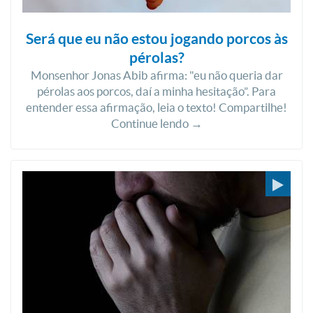
Será que eu não estou jogando porcos às
pérolas?
Monsenhor Jonas Abib afirma: "eu não queria dar
pérolas aos porcos, daí a minha hesitação”. Para
entender essa afirmação, leia o texto! Compartilhe!
Continue lendo →