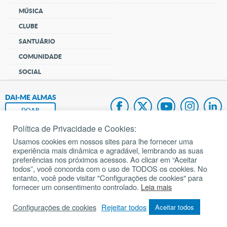
MÚSICA
CLUBE
SANTUÁRIO
COMUNIDADE
SOCIAL
DAI-ME ALMAS
DOAR
Política de Privacidade e Cookies:
Fundação João Paulo II
Usamos cookies em nossos sites para lhe fornecer uma
experiência mais dinâmica e agradável, lembrando as suas
Pedido de Oração
preferências nos próximos acessos. Ao clicar em “Aceitar
todos”, você concorda com o uso de TODOS os cookies. No
Mapa do site
entanto, você pode visitar "Configurações de cookies" para
fornecer um consentimento controlado.
Leia mais
Internacional
Configurações de cookies
Rejeitar todos
Aceitar todos
© 2002 – 2026
Todos os direitos reservados.
cancaonova.com