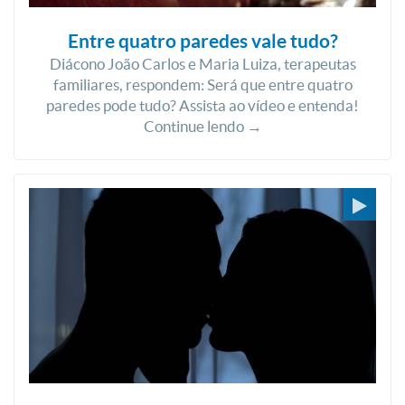
Entre quatro paredes vale tudo?
Diácono João Carlos e Maria Luiza, terapeutas
familiares, respondem: Será que entre quatro
paredes pode tudo? Assista ao vídeo e entenda!
Continue lendo →