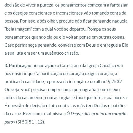
decisão de viver a pureza, os pensamentos começam a fantasiar
e os desejos conscientes e inconscientes vão tomando conta da
pessoa. Por isso, após olhar, procure não ficar pensando naquela
“bela imagem” com a qual você se deparou. Rompa os seus
pensamentos quando ela ou ele voltar, pense em outras coisas.
Caso permaneça pensando, converse com Deus e entregue a Ele
a sua luta em ser um autêntico cristão.
3. Purificação no coração:
o Catecismo da Igreja Católica vai
nos ensinar que “a purificação do coração exige a oração, a
prática da castidade, a pureza da intenção e do olhar” § 2532.
Ou seja, você precisa romper com a pornografia, com o sexo
antes do casamento, com as orgias e tudo que fere a sua pureza.
É questão de decisão e luta contra as más tendências e paixões
da carne. Reze com o salmista:
«Ó Deus, cria em mim um coração
puro»
(Sl 50[51], 12).