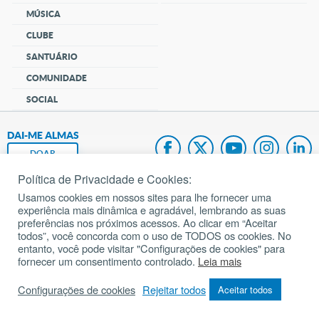
MÚSICA
CLUBE
SANTUÁRIO
COMUNIDADE
SOCIAL
DAI-ME ALMAS
DOAR
Política de Privacidade e Cookies:
Fundação João Paulo II
Usamos cookies em nossos sites para lhe fornecer uma
experiência mais dinâmica e agradável, lembrando as suas
Pedido de Oração
preferências nos próximos acessos. Ao clicar em “Aceitar
todos”, você concorda com o uso de TODOS os cookies. No
Mapa do site
entanto, você pode visitar "Configurações de cookies" para
fornecer um consentimento controlado.
Leia mais
Internacional
Configurações de cookies
Rejeitar todos
Aceitar todos
© 2002 – 2026
Todos os direitos reservados.
cancaonova.com