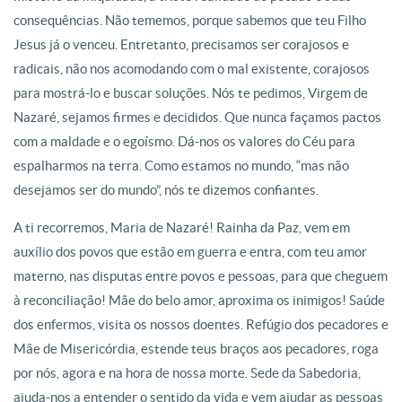
consequências. Não tememos, porque sabemos que teu Filho
Jesus já o venceu. Entretanto, precisamos ser corajosos e
radicais, não nos acomodando com o mal existente, corajosos
para mostrá-lo e buscar soluções. Nós te pedimos, Virgem de
Nazaré, sejamos firmes e decididos. Que nunca façamos pactos
com a maldade e o egoísmo. Dá-nos os valores do Céu para
espalharmos na terra. Como estamos no mundo, “mas não
desejamos ser do mundo”, nós te dizemos confiantes.
A ti recorremos, Maria de Nazaré! Rainha da Paz, vem em
auxílio dos povos que estão em guerra e entra, com teu amor
materno, nas disputas entre povos e pessoas, para que cheguem
à reconciliação! Mãe do belo amor, aproxima os inimigos! Saúde
dos enfermos, visita os nossos doentes. Refúgio dos pecadores e
Mãe de Misericórdia, estende teus braços aos pecadores, roga
por nós, agora e na hora de nossa morte. Sede da Sabedoria,
ajuda-nos a entender o sentido da vida e vem ajudar as pessoas