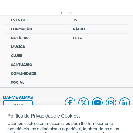
↑ TOPO
EVENTOS
TV
FORMAÇÃO
RÁDIO
NOTÍCIAS
LOJA
MÚSICA
CLUBE
SANTUÁRIO
COMUNIDADE
SOCIAL
DAI-ME ALMAS
DOAR
Política de Privacidade e Cookies:
Fundação João Paulo II
Usamos cookies em nossos sites para lhe fornecer uma
experiência mais dinâmica e agradável, lembrando as suas
Pedido de Oração