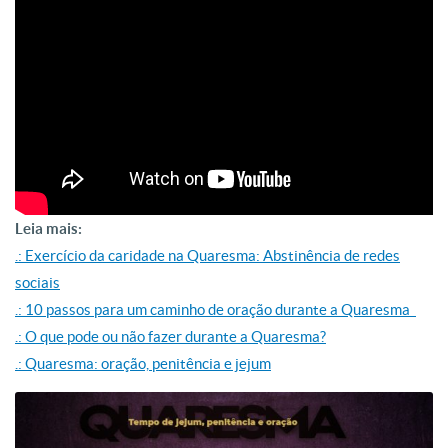
Leia mais:
.: Exercício da caridade na Quaresma: Abstinência de redes
sociais
.: 10 passos para um caminho de oração durante a Quaresma
.: O que pode ou não fazer durante a Quaresma?
.: Quaresma: oração, penitência e jejum