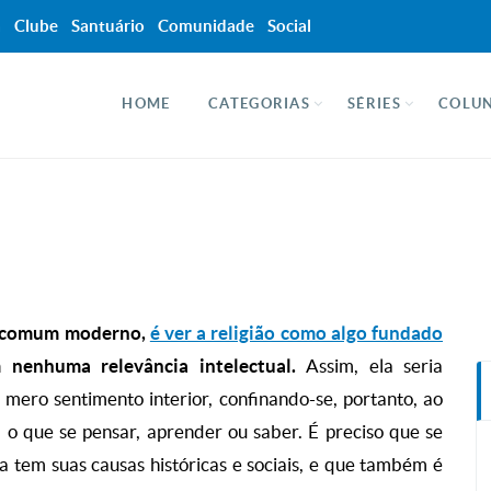
a
Clube
Santuário
Comunidade
Social
HOME
CATEGORIAS
SÉRIES
COLUN
so comum moderno,
é ver a religião como algo fundado
 nenhuma relevância intelectual.
Assim, ela seria
ero sentimento interior, confinando-se, portanto, ao
a o que se pensar, aprender ou saber. É preciso que se
a tem suas causas históricas e sociais, e que também é