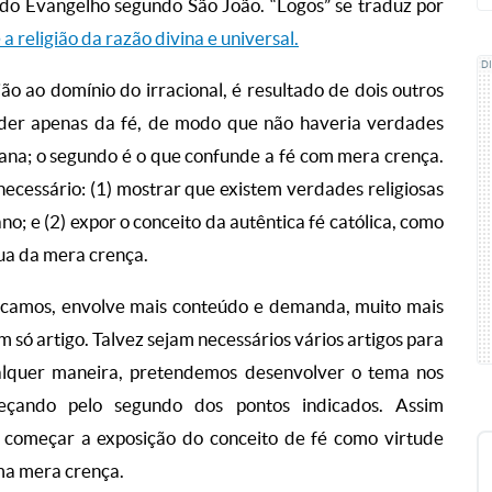
o do Evangelho segundo São João. “Logos” se traduz por
a religião da razão divina e universal.
D
ão ao domínio do irracional, é resultado de dois outros
ender apenas da fé, de modo que não haveria verdades
mana; o segundo é o que confunde a fé com mera crença.
necessário: (1) mostrar que existem verdades religiosas
; e (2) expor o conceito da autêntica fé católica, como
gua da mera crença.
dicamos, envolve mais conteúdo e demanda, muito mais
só artigo. Talvez sejam necessários vários artigos para
alquer maneira, pretendemos desenvolver o tema nos
eçando pelo segundo dos pontos indicados. Assim
 começar a exposição do conceito de fé como virtude
uma mera crença.