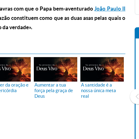
alavras com que o Papa bem-aventurado
João Paulo II
razão constituem como que as duas asas pelas quais o
o da verdade».
er da oração e
Aumentar a tua
A santidade é a
ericórdia
força pela graça de
nossa única meta
Deus
real
Livro O Padre: A História De
Vida De Jonas Abib
R$ 42,41