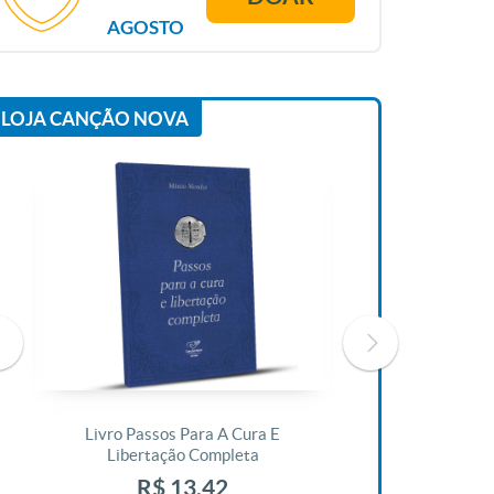
AGOSTO
LOJA CANÇÃO NOVA
Livro Passos Para A Cura E
Livro A Bíblia N
Libertação Completa
R$ 1
R$ 13,42