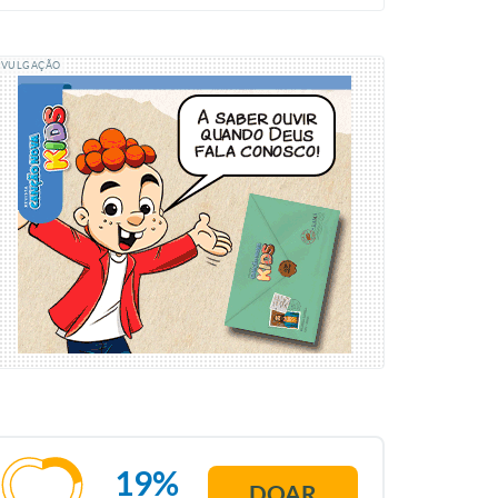
IVULGAÇÃO
19%
DOAR