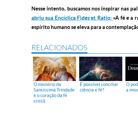
Nesse intento, buscamos nos inspirar nas p
abriu sua Encíclica Fides et Ratio:
«A fé e a 
espírito humano se eleva para a contemplaçã
RELACIONADOS
O mistério da
É possível conciliar
O pod
Santíssima Trindade
ciência e fé?
a mis
e o coração da fé
cristã