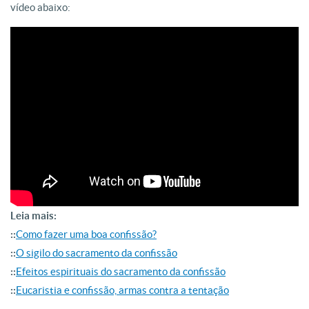
vídeo abaixo:
Leia mais:
::
Como fazer uma boa confissão?
::
O sigilo do sacramento da confissão
::
Efeitos espirituais do sacramento da confissão
::
Eucaristia e confissão, armas contra a tentação