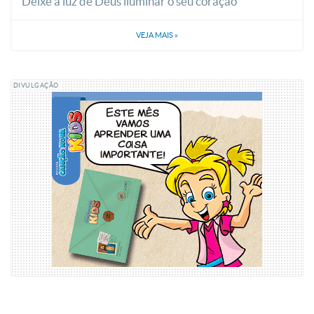
Deixe a luz de Deus iluminar o seu coração
VEJA MAIS
»
DIVULGAÇÃO