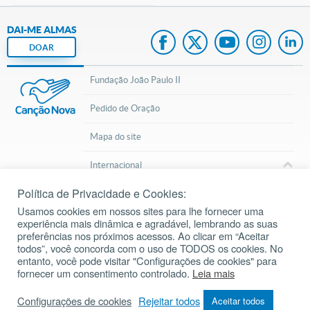
DAI-ME ALMAS
DOAR
Fundação João Paulo II
Pedido de Oração
Mapa do site
Internacional
Política de Privacidade e Cookies:
© 2002 – 2026
Todos os direitos reservados.
cancaonova.com
Usamos cookies em nossos sites para lhe fornecer uma
experiência mais dinâmica e agradável, lembrando as suas
preferências nos próximos acessos. Ao clicar em “Aceitar
todos”, você concorda com o uso de TODOS os cookies. No
entanto, você pode visitar "Configurações de cookies" para
fornecer um consentimento controlado.
Leia mais
Baixe o aplicativo da Liturgia Diária
Configurações de cookies
Rejeitar todos
Aceitar todos