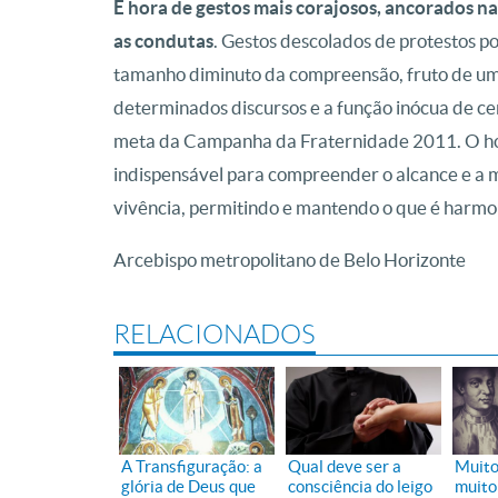
É hora de gestos mais corajosos, ancorados na 
as condutas
. Gestos descolados de protestos p
tamanho diminuto da compreensão, fruto de um
determinados discursos e a função inócua de cer
meta da Campanha da Fraternidade 2011. O hori
indispensável para compreender o alcance e a 
vivência, permitindo e mantendo o que é harmo
Arcebispo metropolitano de Belo Horizonte
RELACIONADOS
A Transfiguração: a
Qual deve ser a
Muito
glória de Deus que
consciência do leigo
muito