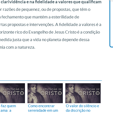
clarividência e na fidelidade a valores que qualificam
or razões de pequenez, ou de propostas, que têm o
Livro O Padre: A História De
 fechamento que mantém a esterilidade de
Vida De Jonas Abib
tas propostas e intervenções. A fidelidade a valores é a
R$ 42,41
zonte rico do Evangelho de Jesus Cristo é a condição
medida justa que a vida no planeta depende dessa
nia com a natureza.
 faz quem
Como encontrar
O valor do silêncio e
 ama: a
serenidade em um
da discrição no