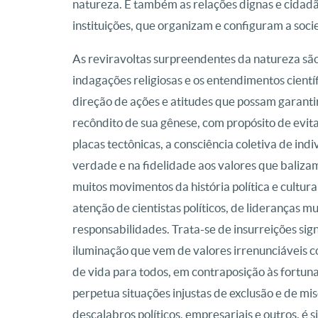
natureza. E também as relações dignas e cidadãs
instituições, que organizam e configuram a so
As reviravoltas surpreendentes da natureza são
indagações religiosas e os entendimentos cient
direção de ações e atitudes que possam garantir
recôndito de sua gênese, com propósito de evit
placas tectônicas, a consciência coletiva de in
verdade e na fidelidade aos valores que baliza
muitos movimentos da história política e cult
atenção de cientistas políticos, de lideranças m
responsabilidades. Trata-se de insurreições si
iluminação que vem de valores irrenunciáveis 
de vida para todos, em contraposição às fortuna
perpetua situações injustas de exclusão e de mi
descalabros políticos, empresariais e outros, é 