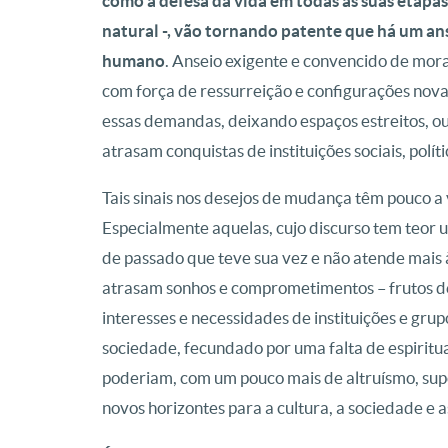
como a defesa da vida em todas as suas etapas
natural -, vão tornando patente que há um an
humano
. Anseio exigente e convencido de mo
com força de ressurreição e configurações nova
essas demandas, deixando espaços estreitos, 
atrasam conquistas de instituições sociais, políti
Tais sinais nos desejos de mudança têm pouco 
Especialmente aquelas, cujo discurso tem teor 
de passado que teve sua vez e não atende mai
atrasam sonhos e comprometimentos – frutos de 
interesses e necessidades de instituições e gru
sociedade, fecundado por uma falta de espirit
poderiam, com um pouco mais de altruísmo, supo
novos horizontes para a cultura, a sociedade e as