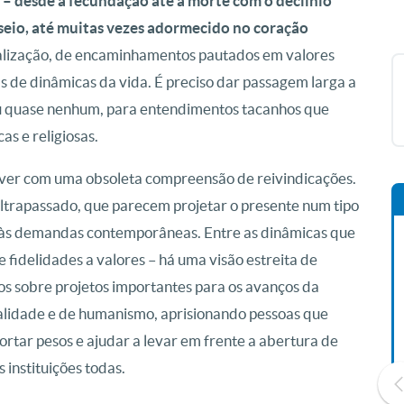
 – desde a fecundação até a morte com o declínio
seio, até muitas vezes adormecido no coração
ralização, de encaminhamentos pautados em valores
s de dinâmicas da vida. É preciso dar passagem larga a
ou quase nenhum, para entendimentos tacanhos que
cas e religiosas.
a ver com uma obsoleta compreensão de reivindicações.
ultrapassado, que parecem projetar o presente num tipo
s às demandas contemporâneas. Entre as dinâmicas que
fidelidades a valores – há uma visão estreita de
pos sobre projetos importantes para os avanços da
ualidade e de humanismo, aprisionando pessoas que
rtar pesos e ajudar a levar em frente a abertura de
 instituições todas.