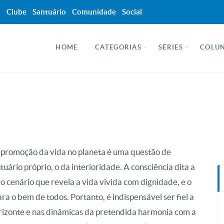
a
Clube
Santuário
Comunidade
Social
HOME
CATEGORIAS
SÉRIES
COLUN
 promoção da vida no planeta é uma questão de
uário próprio, o da interioridade. A consciência dita a
 o cenário que revela a vida vivida com dignidade, e o
a o bem de todos. Portanto, é indispensável ser fiel a
izonte e nas dinâmicas da pretendida harmonia com a