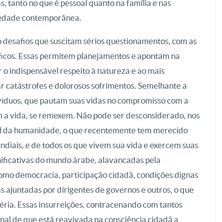
, tanto no que é pessoal quanto na família e nas
ciedade contemporânea.
 desafios que suscitam sérios questionamentos, com as
íficos. Essas permitem planejamentos e apontam na
 o indispensável respeito à natureza e ao mais
ar catástrofes e dolorosos sofrimentos. Semelhante a
divíduos, que pautam suas vidas no compromisso com a
m a vida, se remexem. Não pode ser desconsiderado, nos
ural da humanidade, o que recentemente tem merecido
undiais, e de todos os que vivem sua vida e exercem suas
gnificativas do mundo árabe, alavancadas pela
como democracia, participação cidadã, condições dignas
s ajuntadas por dirigentes de governos e outros, o que
séria. Essas insurreições, contracenando com tantos
sinal de que está reavivada na consciência cidadã a