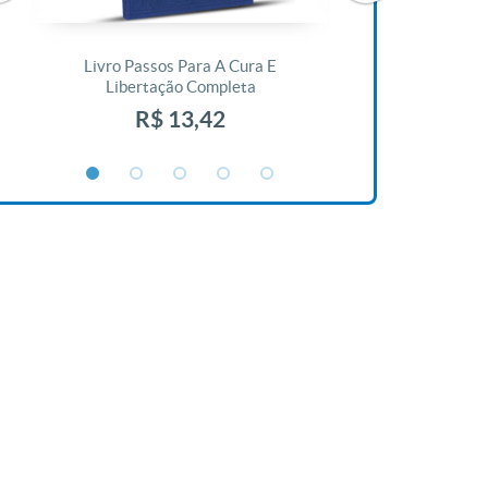
Livro Passos Para A Cura E
Livro A Bíblia N
Libertação Completa
R$ 1
R$ 13,42