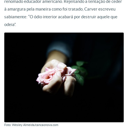
renomado educador americano. Rejeitando a tentação de ceder
à amargura pela maneira como foi tratado, Carver escreveu
sabiamente: “O ódio interior acabará por destruir aquele que
odeia”.
Foto: Wesley Almeida/cancaonova.com