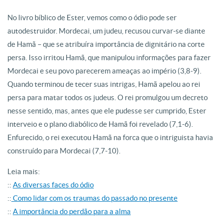
No livro bíblico de Ester, vemos como o ódio pode ser
autodestruidor. Mordecai, um judeu, recusou curvar-se diante
de Hamã – que se atribuíra importância de dignitário na corte
persa. Isso irritou Hamã, que manipulou informações para fazer
Mordecai e seu povo parecerem ameaças ao império (3,8-9).
Quando terminou de tecer suas intrigas, Hamã apelou ao rei
persa para matar todos os judeus. O rei promulgou um decreto
nesse sentido, mas, antes que ele pudesse ser cumprido, Ester
interveio e o plano diabólico de Hamã foi revelado (7,1-6).
Enfurecido, o rei executou Hamã na forca que o intriguista havia
construído para Mordecai (7,7-10).
Leia mais:
::
As diversas faces do ódio
::
Como lidar com os traumas do passado no presente
::
A importância do perdão para a alma