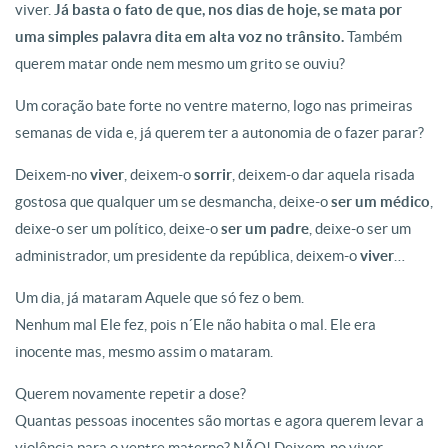
viver.
Já basta o fato de que, nos dias de hoje, se mata por
uma simples palavra dita em alta voz no trânsito.
Também
querem matar onde nem mesmo um grito se ouviu?
Um coração bate forte no ventre materno, logo nas primeiras
semanas de vida e, já querem ter a autonomia de o fazer parar?
Deixem-no
viver
, deixem-o
sorrir
, deixem-o dar aquela risada
gostosa que qualquer um se desmancha, deixe-o
ser um médico
,
deixe-o ser um político, deixe-o
ser um padre
, deixe-o ser um
administrador, um presidente da república, deixem-o
viver
…
Um dia, já mataram Aquele que só fez o bem.
Nenhum mal Ele fez, pois n´Ele não habita o mal. Ele era
inocente mas, mesmo assim o mataram.
Querem novamente repetir a dose?
Quantas pessoas inocentes são mortas e agora querem levar a
violência para o ventre materno? NÃO! Deixem-no viver.