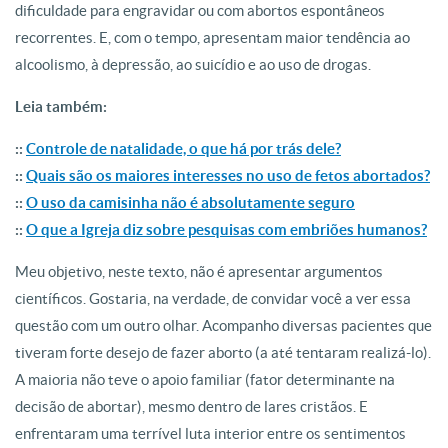
dificuldade para engravidar ou com abortos espontâneos
recorrentes. E, com o tempo, apresentam maior tendência ao
alcoolismo, à depressão, ao suicídio e ao uso de drogas.
Leia também:
::
Controle de natalidade, o que há por trás dele?
::
Quais são os maiores interesses no uso de fetos abortados?
::
O uso da camisinha não é absolutamente seguro
::
O que a Igreja diz sobre pesquisas com embriões humanos?
Meu objetivo, neste texto, não é apresentar argumentos
científicos. Gostaria, na verdade, de convidar você a ver essa
questão com um outro olhar. Acompanho diversas pacientes que
tiveram forte desejo de fazer aborto (a até tentaram realizá-lo).
A maioria não teve o apoio familiar (fator determinante na
decisão de abortar), mesmo dentro de lares cristãos. E
enfrentaram uma terrível luta interior entre os sentimentos