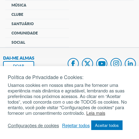
MÚSICA
CLUBE
SANTUÁRIO
COMUNIDADE
SOCIAL
DAI-ME ALMAS
DOAR
Política de Privacidade e Cookies:
Fundação João Paulo II
Usamos cookies em nossos sites para lhe fornecer uma
experiência mais dinâmica e agradável, lembrando as suas
Pedido de Oração
preferências nos próximos acessos. Ao clicar em “Aceitar
todos”, você concorda com o uso de TODOS os cookies. No
Mapa do site
entanto, você pode visitar "Configurações de cookies" para
fornecer um consentimento controlado.
Leia mais
Internacional
Configurações de cookies
Rejeitar todos
Aceitar todos
© 2002 – 2026
Todos os direitos reservados.
cancaonova.com