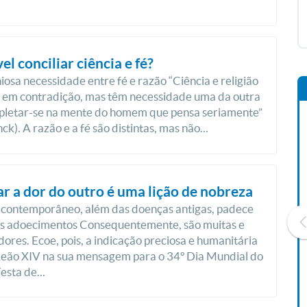
el conciliar ciência e fé?
osa necessidade entre fé e razão “Ciência e religião
 em contradição, mas têm necessidade uma da outra
pletar-se na mente do homem que pensa seriamente”
k). A razão e a fé são distintas, mas não...
r a dor do outro é uma lição de nobreza
contemporâneo, além das doenças antigas, padece
s adoecimentos Consequentemente, são muitas e
dores. Ecoe, pois, a indicação preciosa e humanitária
Leão XIV na sua mensagem para o 34º Dia Mundial do
esta de...
Livro O Padre: A História De
Vida De Jonas Abib