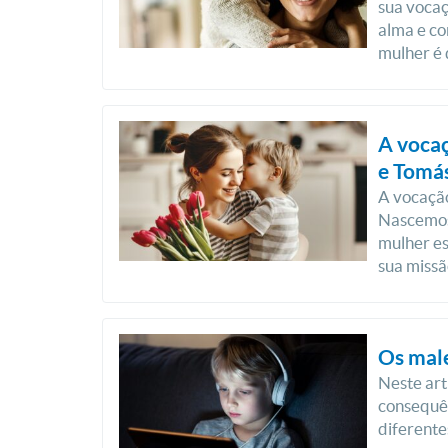
sua vocaç
alma e co
mulher é 
A vocaç
e Tomá
A vocação
Nascemos
mulher es
sua missã
Os male
Neste art
consequên
diferentes