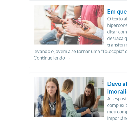
Em que 
O texto a
hipercone
ditar com
destaca q
transform
levando o jovem a se tornar uma "fotocópia" d
Continue lendo →
Devo a
imoral
A respost
complexid
meu compo
importânc