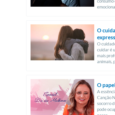
consumo 
emocional
O cuid
express
O cuidado
cuidar é 
mais prof
animais, 
O papel
A essênci
Canção No
socorro d
pode ocup