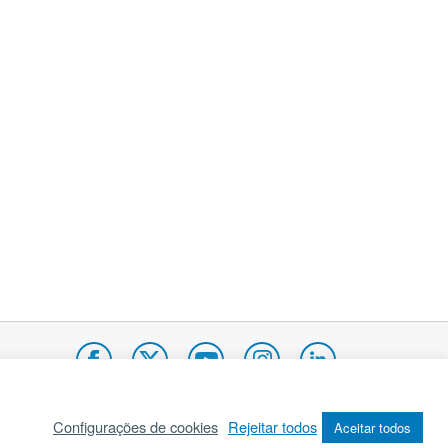
Configurações de cookies
Rejeitar todos
Aceitar todos
pa do site
Internacional