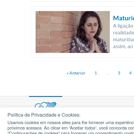
Maturi
A ligaçã
realidade
maturidad
assim, ao
« Anterior
1
…
3
4
Política de Privacidade e Cookies:
Usamos cookies em nossos sites para lhe fornecer uma experiênci
próximos acessos. Ao clicar em “Aceitar todos”, você concorda c
© 2002 – 2026
cancaonova.com
Todos os direitos reservados.
"Configurações de cookies" para fornecer um consentimento cont