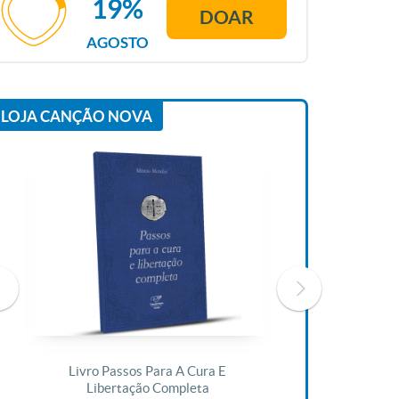
19%
DOAR
AGOSTO
LOJA CANÇÃO NOVA
Livro Passos Para A Cura E
Livro A Bíblia N
Libertação Completa
R$ 1