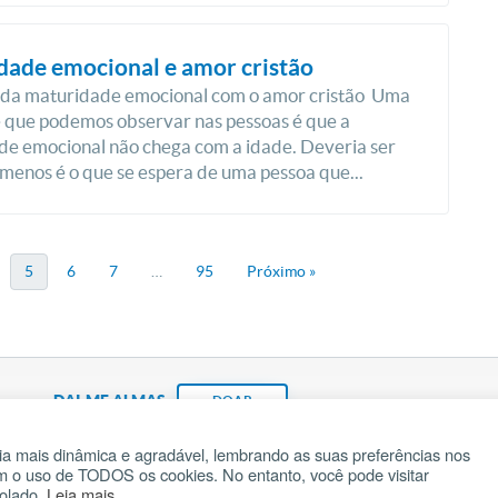
dade emocional e amor cristão
o da maturidade emocional com o amor cristão Uma
 que podemos observar nas pessoas é que a
e emocional não chega com a idade. Deveria ser
 menos é o que se espera de uma pessoa que...
5
6
7
…
95
Próximo »
DAI-ME ALMAS
DOAR
a mais dinâmica e agradável, lembrando as suas preferências nos
om o uso de TODOS os cookies. No entanto, você pode visitar
Fundação João Paulo II
Pedido de Oração
Ma
rolado.
Leia mais