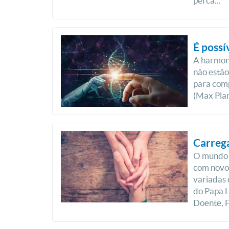
perca...
É possív
A harmoni
não estão
para com
(Max Planc
Carrega
O mundo 
com novo
variadas 
do Papa 
Doente, F