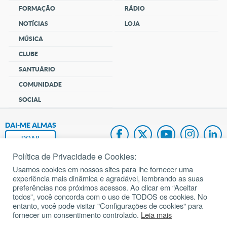
FORMAÇÃO
RÁDIO
NOTÍCIAS
LOJA
MÚSICA
CLUBE
SANTUÁRIO
COMUNIDADE
SOCIAL
DAI-ME ALMAS
DOAR
Política de Privacidade e Cookies:
Fundação João Paulo II
Usamos cookies em nossos sites para lhe fornecer uma
experiência mais dinâmica e agradável, lembrando as suas
Pedido de Oração
preferências nos próximos acessos. Ao clicar em “Aceitar
todos”, você concorda com o uso de TODOS os cookies. No
Mapa do site
entanto, você pode visitar "Configurações de cookies" para
fornecer um consentimento controlado.
Leia mais
Internacional