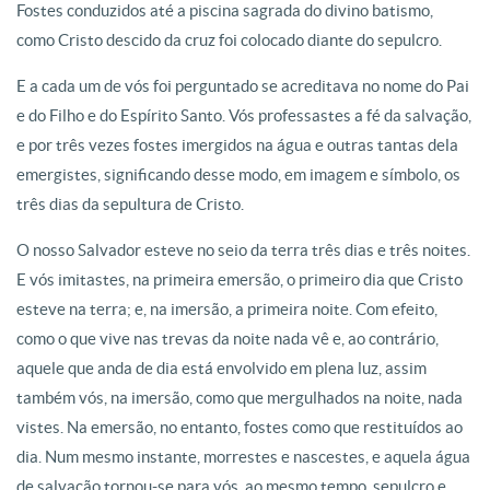
Fostes conduzidos até a piscina sagrada do divino batismo,
como Cristo descido da cruz foi colocado diante do sepulcro.
E a cada um de vós foi perguntado se acreditava no nome do Pai
e do Filho e do Espírito Santo. Vós professastes a fé da salvação,
e por três vezes fostes imergidos na água e outras tantas dela
emergistes, significando desse modo, em imagem e símbolo, os
três dias da sepultura de Cristo.
O nosso Salvador esteve no seio da terra três dias e três noites.
E vós imitastes, na primeira emersão, o primeiro dia que Cristo
esteve na terra; e, na imersão, a primeira noite. Com efeito,
como o que vive nas trevas da noite nada vê e, ao contrário,
aquele que anda de dia está envolvido em plena luz, assim
também vós, na imersão, como que mergulhados na noite, nada
vistes. Na emersão, no entanto, fostes como que restituídos ao
dia. Num mesmo instante, morrestes e nascestes, e aquela água
de salvação tornou-se para vós, ao mesmo tempo, sepulcro e