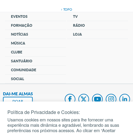
↑ TOPO
EVENTOS
TV
FORMAÇÃO
RÁDIO
NOTÍCIAS
LOJA
MÚSICA
CLUBE
SANTUÁRIO
COMUNIDADE
SOCIAL
DAI-ME ALMAS
DOAR
Política de Privacidade e Cookies:
Fundação João Paulo II
Usamos cookies em nossos sites para lhe fornecer uma
experiência mais dinâmica e agradável, lembrando as suas
Pedido de Oração
preferências nos próximos acessos. Ao clicar em “Aceitar