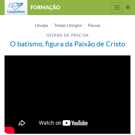
FORMAÇÃO
Liturgia
Tempo Litúrgico
Páscoa
OITAVA DE PÁSCOA
O batismo, figura da Paixão de Cristo