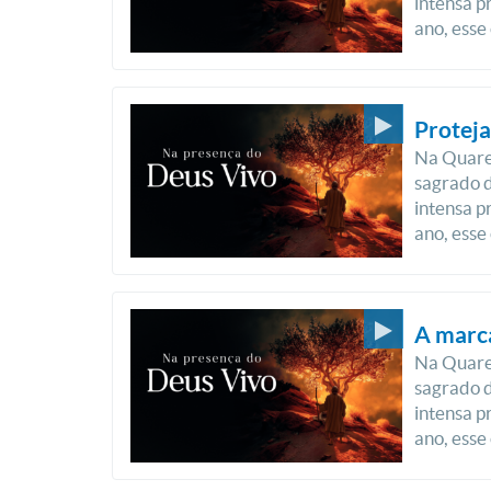
intensa p
ano, esse
Proteja
Na Quare
sagrado d
intensa p
ano, esse
A marca
Na Quare
sagrado d
intensa p
ano, esse