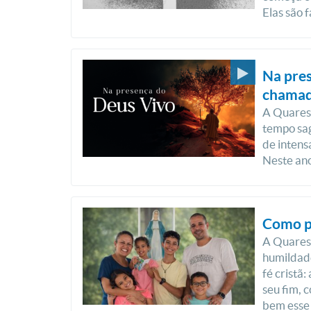
Elas são 
Na pres
chamad
A Quaresm
tempo sag
de intens
Neste ano,
Como pr
A Quares
humildade
fé cristã
seu fim, 
bem esse 