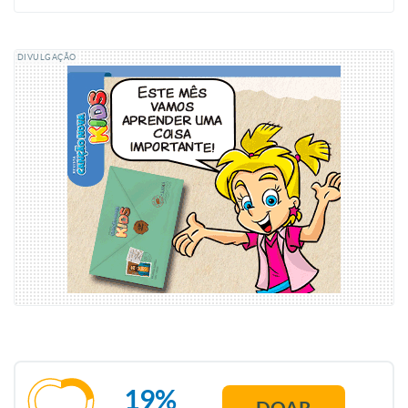
DIVULGAÇÃO
19%
DOAR