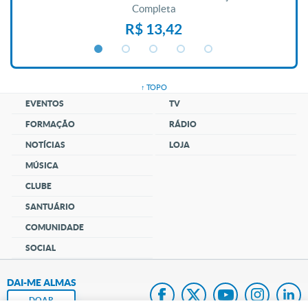
Completa
R$ 13,42
↑ TOPO
EVENTOS
TV
FORMAÇÃO
RÁDIO
NOTÍCIAS
LOJA
MÚSICA
CLUBE
SANTUÁRIO
COMUNIDADE
SOCIAL
DAI-ME ALMAS
DOAR