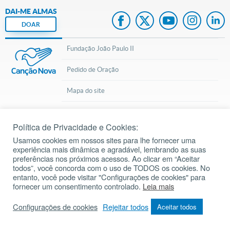
DAI-ME ALMAS
DOAR
Fundação João Paulo II
Pedido de Oração
Mapa do site
Internacional
Política de Privacidade e Cookies:
© 2002 – 2026
Todos os direitos reservados.
cancaonova.com
Usamos cookies em nossos sites para lhe fornecer uma
experiência mais dinâmica e agradável, lembrando as suas
preferências nos próximos acessos. Ao clicar em “Aceitar
todos”, você concorda com o uso de TODOS os cookies. No
entanto, você pode visitar "Configurações de cookies" para
fornecer um consentimento controlado.
Leia mais
Configurações de cookies
Rejeitar todos
Aceitar todos